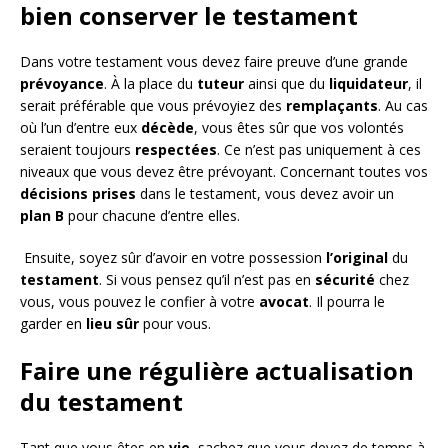
bien conserver le testament
Dans votre testament vous devez faire preuve d’une grande
prévoyance
. À la place du
tuteur
ainsi que du
liquidateur
, il
serait préférable que vous prévoyiez des
remplaçants
. Au cas
où l’un d’entre eux
décède
, vous êtes sûr que vos volontés
seraient toujours
respectées
. Ce n’est pas uniquement à ces
niveaux que vous devez être prévoyant. Concernant toutes vos
décisions
prises
dans le testament, vous devez avoir un
plan
B
pour chacune d’entre elles.
Ensuite, soyez sûr d’avoir en votre possession
l’original
du
testament
. Si vous pensez qu’il n’est pas en
sécurité
chez
vous, vous pouvez le confier à votre
avocat
. Il pourra le
garder en
lieu
sûr
pour vous.
Faire une régulière actualisation
du testament
Tant que vous êtes en
vie
, sachez que vous devez de temps à