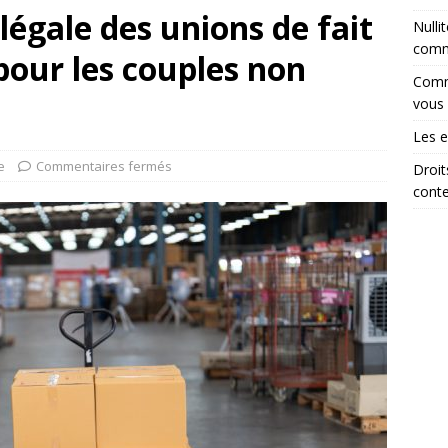
légale des unions de fait
Nulli
comm
pour les couples non
Comme
vous 
Les e
e
Commentaires fermés
Droit
cont