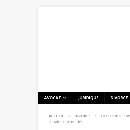
AVOCAT
JURIDIQUE
DIVORCE
ACCUEIL
DIVORCE
La reconnaissanc
couples non mariés